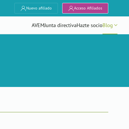
Nuevo afiliado
Acceso Afiliados
AVEM
Junta directiva
Hazte socio
Blog